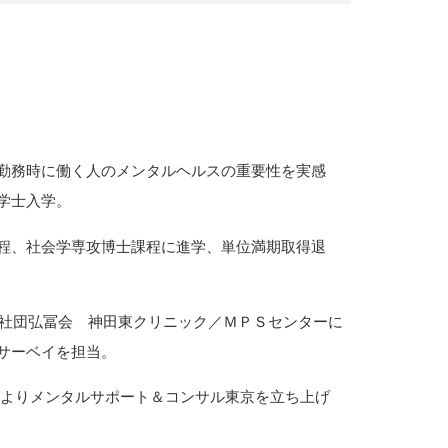
勤務時に働く人のメンタルヘルスの重要性を実感
学士入学。
程、社会学専攻博士課程に進学、単位満期取得退
人社団弘冨会 神田東クリニック／ＭＰＳセンターに
サーベイを担当。
４月よりメンタルサポート＆コンサル東京を立ち上げ